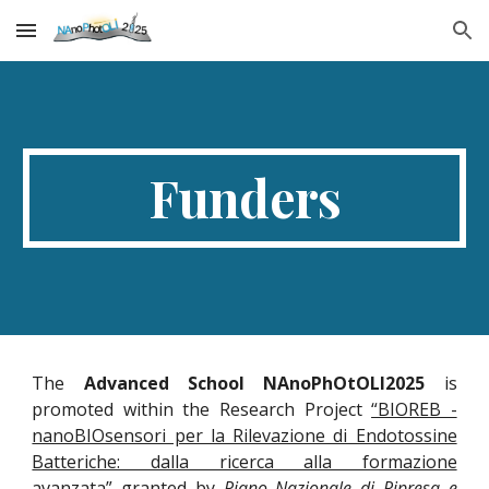
Skip to main content
Skip to navigation
Funders
The
Advanced School NAnoPhOtOLI2025
is
promoted within the Research Project
“BIOREB -
nanoBIOsensori per la Rilevazione di Endotossine
Batteriche: dalla ricerca alla formazione
avanzata”
granted by
Piano Nazionale di Ripresa e